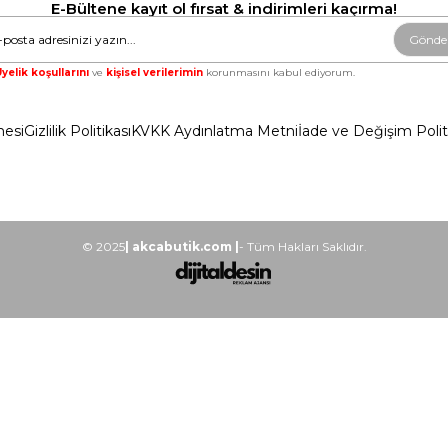
E-Bültene kayıt ol fırsat & indirimleri kaçırma!
Gönde
yelik koşullarını
ve
kişisel verilerimin
korunmasını kabul ediyorum.
mesi
Gizlilik Politikası
KVKK Aydınlatma Metni
İade ve Değişim Polit
© 2025
| akcabutik.com |
- Tüm Hakları Saklıdır.