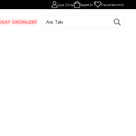
0
Üye Girişi
Sepetim
Favorilerim
0
RSAT ÜRÜNLERİ