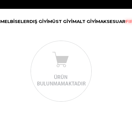
IM
ELBİSELER
DIŞ GİYİM
ÜST GİYİM
ALT GİYİM
AKSESUAR
FI