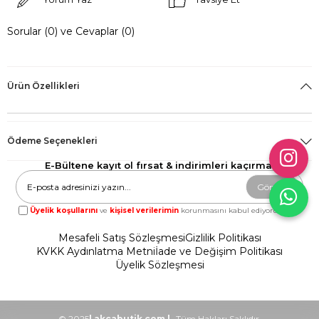
Sorular (0) ve Cevaplar (0)
Ürün Özellikleri
Ödeme Seçenekleri
E-Bültene kayıt ol fırsat & indirimleri kaçırma!
Gönder
Üyelik koşullarını
ve
kişisel verilerimin
korunmasını kabul ediyorum.
Mesafeli Satış Sözleşmesi
Gizlilik Politikası
KVKK Aydınlatma Metni
İade ve Değişim Politikası
Üyelik Sözleşmesi
© 2025
| akcabutik.com |
- Tüm Hakları Saklıdır.